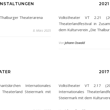
ANSTALTUNGEN
202
 Thalburger Theaterarena
Volkstheater VT 2.21 (20
Theaterlandfestival in Zusa
dem Kulturverein „Die Thalbur
8. März 2025
Von
Johann Oswald
ATER
201
tskirchen Internationales
Volkstheater VT 2.17 (2
 Theaterland Steiermark mit
Internationales Theaterland
Steiermark mit dem Kulturvere