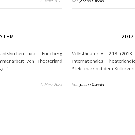
8. März 2025
Von
Johann Oswald
ATER
201
ntskirchen und Friedberg
Volkstheater VT 2.13 (2013)
sammenarbeit von Theaterland
Internationales Theaterland
ger“
Steiermark mit dem Kulturvere
6. März 2025
Von
Johann Oswald