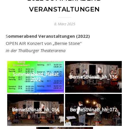
VERANSTALTUNGEN
8. März 2025
Sommerabend Veranstaltungen (2022)
OPEN AIR Konzert von „Bernie Stone“
in der Thalburger Theaterarena
Sommerabend_Plakat
BernieStNinaB_hh_136
2022
BernieStNinaB_hh_056
BernieStNinaB_hh_072