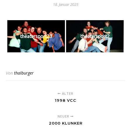
18. Januar 2025
theatersport23
theatersport2
Von
thalburger
ÄLTER
1998 VCC
NEUER
2000 KLUNKER